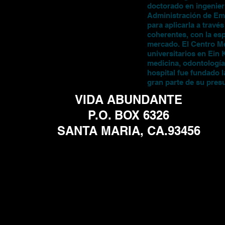
doctorado en ingenier
Administración de Emp
para aplicarla a travé
coherentes, con la es
mercado. El Centro M
universitarios en Ein
medicina, odontología,
hospital fue fundado 
gran parte de su pres
VIDA ABUNDANTE
P.O. BOX 6326
SANTA MARIA, CA.93456