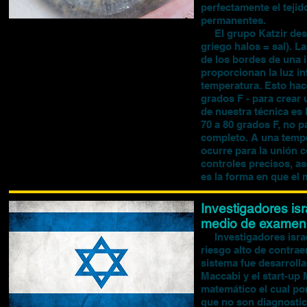
perfectamente el tejid
permanentes.
El grupo Katzir desar
griego halos = sal). L
de los bordes de una 
proporcionan la luz in
temperatura. Esto hace
grados F - para crear
de nuestra técnica es 
70 a 80 grados F, no p
completo. A una tempe
ocurre para la unión c
controles precisos, as
es la forma en que el 
Investigadores is
medio de examen
Investigadores israel
riesgo alto de contrae
sistema fue desarroll
Maccabi y el start-up
matemático el cual po
que no son diagnostic