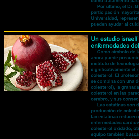
como tratamiento par
Por último, el Dr. Gi
participación mayorita
Universidad, represent
pueden ayudar al cuid
Un estudio israel
enfermedades del
Como símbolo de la ju
ahora puede presumir 
instituto de tecnolog
significativamente el
colesterol. El profes
se combina con una do
colesterol), la granad
colesterol en las pare
cerebro, y sus consec
Las estatinas son dad
producción de colester
las estatinas reducen 
enfermedades cardiova
colesterol oxidado, otr
equipo también busca 