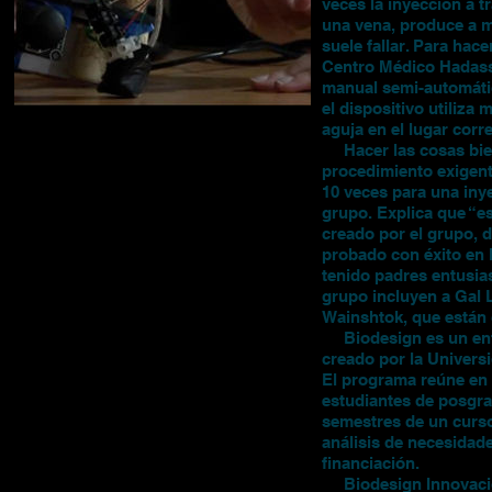
veces la inyección a t
una vena, produce a 
suele fallar. Para hac
Centro Médico Hadass
manual semi-automátic
el dispositivo utiliza 
aguja en el lugar corr
Hacer las cosas bien 
procedimiento exigent
10 veces para una iny
grupo. Explica que “es
creado por el grupo, d
probado con éxito en 
tenido padres entusias
grupo incluyen a Gal 
Wainshtok, que están
Biodesign es un enfoq
creado por la Univers
El programa reúne en 
estudiantes de posgra
semestres de un curso
análisis de necesidade
financiación.
Biodesign Innovación