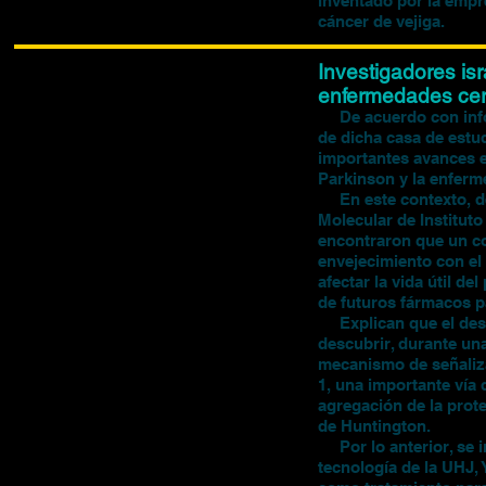
inventado por la empr
cáncer de vejiga.
Investigadores isr
enfermedades cer
De acuerdo con infor
de dicha casa de estud
importantes avances e
Parkinson y la enferm
En este contexto, de
Molecular de Institut
encontraron que un co
envejecimiento con el
afectar la vida útil de
de futuros fármacos p
Explican que el descu
descubrir, durante una
mecanismo de señaliza
1, una importante vía 
agregación de la prot
de Huntington.
Por lo anterior, se i
tecnología de la UHJ,