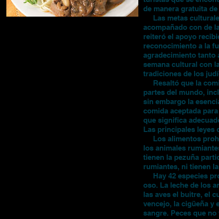
de manera gratuita de 
Las metas culturales
acompañado con de la 
reiteró el apoyo reci
reconocimiento a la f
agradecimiento tanto 
semana cultural con l
tradiciones de los ju
Resaltó que la comida
partes del mundo, incl
sin embargo la esenci
comida aceptada para 
que significa adecuado
Las principales leyes 
Los alimentos prohib
los animales rumiante
tienen la pezuña part
rumiantes, ni tienen 
Hay 42 especies prohi
oso. La leche de los 
las aves el buitre, el c
vencejo, la cigüeña y
sangre. Peces que no t