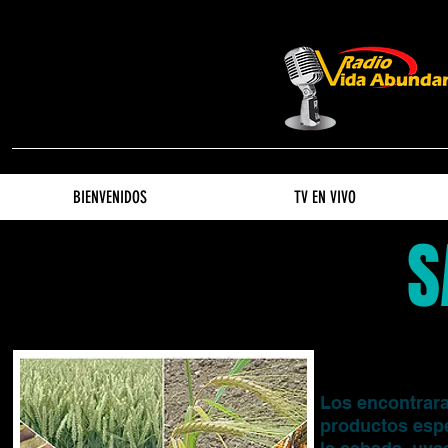
BIENVENIDOS
TV EN VIVO
S
Los sie
Los encontrar
productos espec