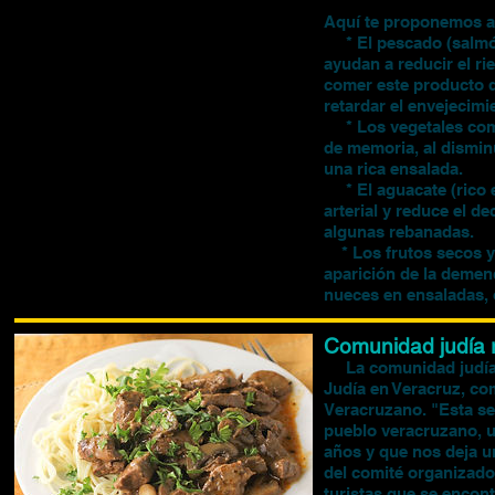
Aquí te proponemos al
* El pescado (salmón,
ayudan a reducir el ri
comer este producto d
retardar el envejecim
* Los vegetales como l
de memoria, al dismin
una rica ensalada.
* El aguacate (rico e
arterial y reduce el d
algunas rebanadas.
* Los frutos secos y 
aparición de la demen
nueces en ensaladas, 
Comunidad judía 
La comunidad judía e
Judía en Veracruz, com
Veracruzano. "Esta sem
pueblo veracruzano, u
años y que nos deja u
del comité organizador
turistas que se encont