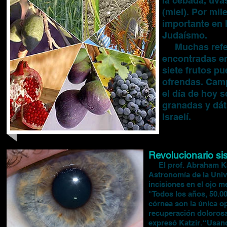
la cebada, uvas
(miel). Por mil
importante en 
Judaísmo.
Muchas refere
encontradas en
siete frutos p
ofrendas.
Camp
el día de hoy s
granadas y dát
Israelí.
Revolucionario si
El prof. Abraham Katz
Astronomía de la Unive
incisiones en el ojo m
"Todos los años, 50.00
córnea son la única 
recuperación dolorosa
expresó Katzir. “Usan